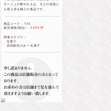
サージュの艶やかさは、大人の視覚に
も堪え得る極上の逸品です。
商品コード：
Tn5
販売価格(税込)：
3,024
円
関連カテゴリ：
生菓子
店頭販売のみ
>
生菓子