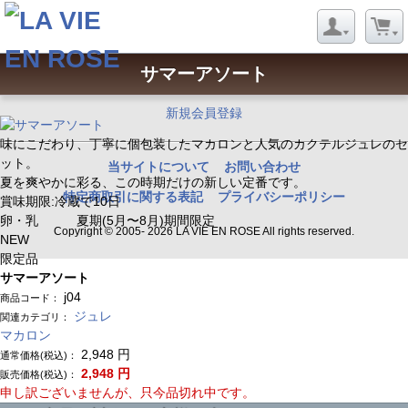
サマーアソート
ようこそ ゲストさん
新規会員登録
味にこだわり、丁寧に個包装したマカロンと人気のカクテルジュレのセ
ット。
当サイトについて
お問い合わせ
夏を爽やかに彩る、この時期だけの新しい定番です。
特定商取引に関する表記
プライバシーポリシー
賞味期限:冷蔵で10日
卵・乳 夏期(5月〜8月)期間限定
Copyright © 2005- 2026 LA VIE EN ROSE All rights reserved.
NEW
限定品
サマーアソート
j04
商品コード：
ジュレ
関連カテゴリ：
マカロン
2,948
円
通常価格(税込)：
2,948
円
販売価格(税込)：
申し訳ございませんが、只今品切れ中です。